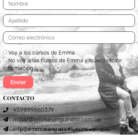
Voy a los cursos de Emma
No voy a los cursos de Emma y quiero recibir
información
Enviar
Contacto
+59899660379
mdiaz@emmasanguinetti.com.uy
info@emmasanguinetti.com.uy
Copyright © 2022
Diseño Web Montevideo-Uruguay