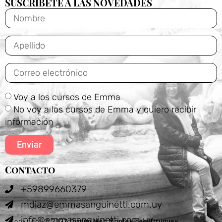
SUSCRÍBETE A LAS NOVEDADES
Voy a los cursos de Emma
No voy a los cursos de Emma y quiero recibir
información
Enviar
Contacto
+59899660379
mdiaz@emmasanguinetti.com.uy
info@emmasanguinetti.com.uy
Copyright © 2022
Diseño Web Montevideo-Uruguay