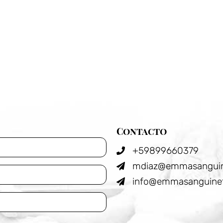
Contacto
+59899660379
mdiaz@emmasanguin
info@emmasanguinet