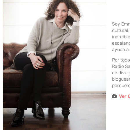
Soy Emma
cultural
increíbl
escaland
ayuda a 
Por todo
Radio Sa
de divul
bloguean
porque c
Ver C