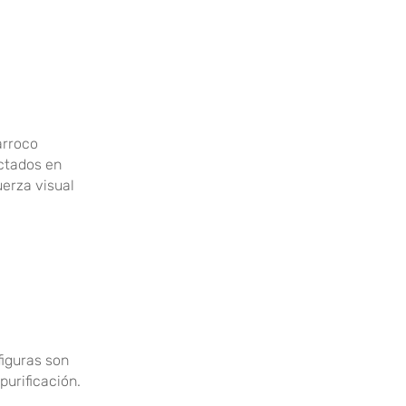
arroco
ectados en
uerza visual
figuras son
purificación.