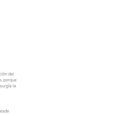
ción del
o, porque
surgía la
desde