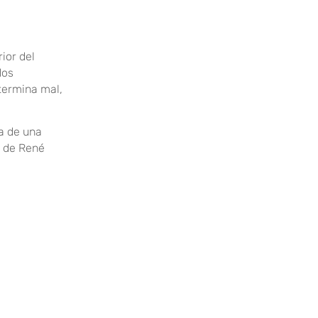
ior del
dos
 termina mal,
ba de una
a de René