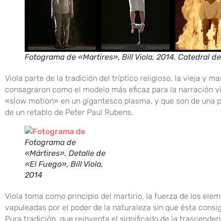
Fotograma de «Martires», Bill Viola, 2014. Catedral d
Viola parte de la tradición del tríptico religioso, la vieja y
consagraron como el modelo más eficaz para la narración vi
«slow motion» en un gigantesco plasma, y que son de una pur
de un retablo de Peter Paul Rubens.
Fotograma de
«Mártires». Detalle de
«El Fuego», Bill Viola,
2014
Viola toma como principio del martirio, la fuerza de los eleme
vapuleadas por el poder de la naturaleza sin que ésta consiga
Pura tradición, que reinventa el significado de la trascenden