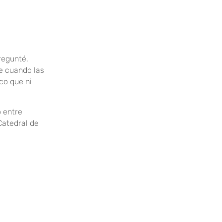
regunté,
e cuando las
co que ni
o entre
 Catedral de