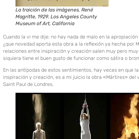
La traición de las imágenes, René
Magritte, 1929. Los Angeles County
Museum of Art, California
Cuando la vi me dije: no hay nada de malo en la apropiació
¿que novedad aporta esta obra a la reflexión ya hecha por 
relaciones entre inspiración y creación salen muy pero muy 
siquiera tiene el buen gusto de funcionar como sátira o bro
En las antípodas de estos sentimientos, hay veces en que la
inspiración y creación, es a mi juicio la obra «Mártires» del 
Saint Paul de Londres.