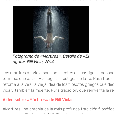
Fotograma de «Mártires». Detalle de «El
agua», Bill Viola, 2014
Los mártires de Viola son conscientes del castigo, lo conoc
término, que es ser «testigos», testigos de la fe. Pura tradi
retoma a la vez, la vieja idea de los filósofos griegos que 
vida y también la muerte. Pura tradición, que reinventa la ref
Video sobre «Mártires» de Bill Viola
«Martires» se apropia de la más profunda tradición filosófic