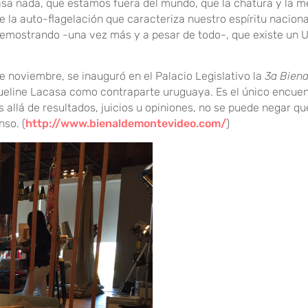
a nada, que estamos fuera del mundo, que la chatura y la m
de la auto-flagelación que caracteriza nuestro espíritu nacion
 demostrando -una vez más y a pesar de todo-, que existe un 
noviembre, se inauguró en el Palacio Legislativo la
3a Biena
eline Lacasa como contraparte uruguaya. Es el único encuen
llá de resultados, juicios u opiniones, no se puede negar qu
nso. (
http://www.bienaldemontevideo.com/
)