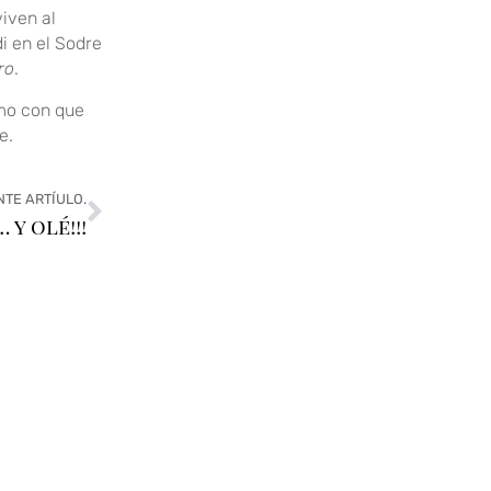
iven al
i en el Sodre
ro
.
smo con que
e.
NTE ARTÍULO.
 y olé!!!