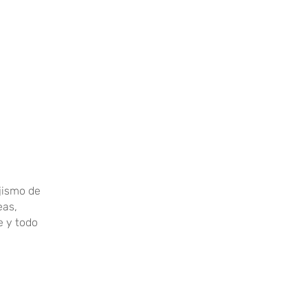
ajismo de
eas,
e y todo