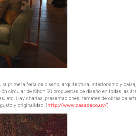
,
la primera feria de diseño, arquitectura, interiorismo y pais
ón circular de Kibon 50 propuestas de diseño en todas las ár
des, etc. Hay charlas, presentaciones, remates de obras de art
sto y originalidad. (
http://www.casadeco.uy/
)