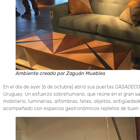
Ambiente creado por Zaguán Muebles
En el día de ayer (6 de octubre) abrió sus puertas
CASADECO
Uruguay. Un esfuerzo sobrehumano, que reúne en el gran sal
mobiliario, luminarias, alfombras, telas, objetos, antigüeda
acompañado con espacios gastronómicos repletos de buen gu