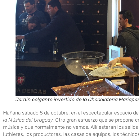
Jardín colgante invertido de la Chocolatería Mariapas
Mañana sábado 8 de octubre, en el espectacular espacio del
la Música del Uruguay.
Otro gran esfuerzo que se propone cr
música y que normalmente no vemos. Allí estarán los sellos d
luthieres, los productores, las casas de equipos, los técnic