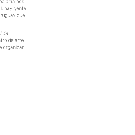
edianía nos
al, hay gente
Uruguay que
l de
tro de arte
e organizar