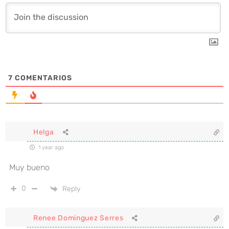
7
COMENTARIOS
Helga
1 year ago
Muy bueno
0
Reply
Renee Dominguez Serres