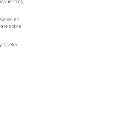
 encuentros
sisten en
bate sobre
y Noelia