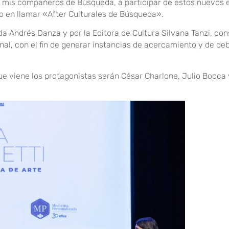
por mis compañeros de Búsqueda, a participar de estos nuevos
 en llamar «After Culturales de Búsqueda».
 Andrés Danza y por la Editora de Cultura Silvana Tanzi, con
onal, con el fin de generar instancias de acercamiento y de de
ue viene los protagonistas serán César Charlone, Julio Bocca 