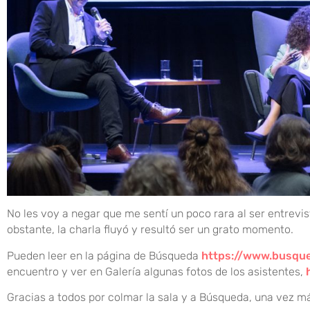
No les voy a negar que me sentí un poco rara al ser entrev
obstante, la charla fluyó y resultó ser un grato momento.
Pueden leer en la página de Búsqueda
https://www.busqu
encuentro y ver en Galería algunas fotos de los asistentes,
Gracias a todos por colmar la sala y a Búsqueda, una vez má