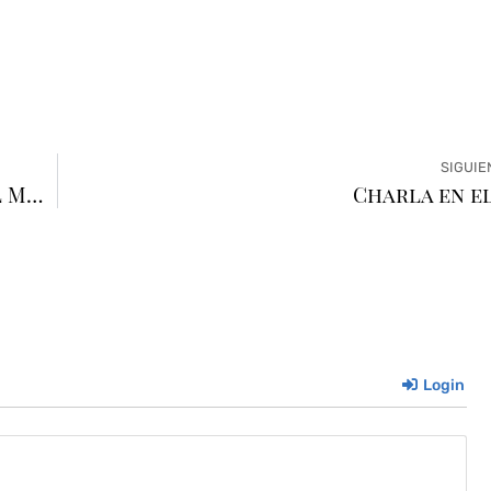
SIGUIE
Ciclo 2024 «Del Museo a la pantalla» en el Movie
Charla en el
Login