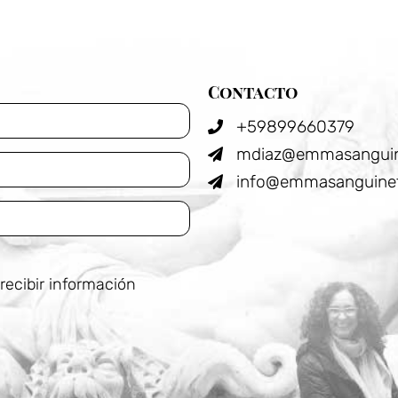
Contacto
+59899660379
mdiaz@emmasanguin
info@emmasanguinet
recibir información