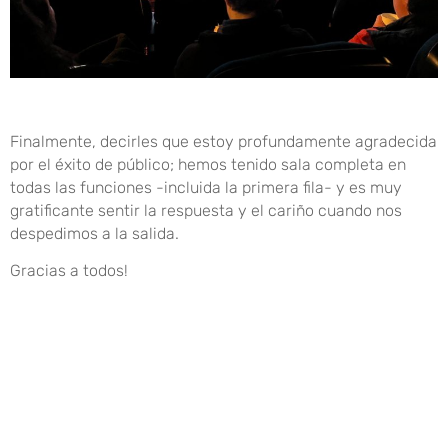
Finalmente, decirles que estoy profundamente agradecida
por el éxito de público; hemos tenido sala completa en
todas las funciones -incluida la primera fila- y es muy
gratificante sentir la respuesta y el cariño cuando nos
despedimos a la salida.
Gracias a todos!