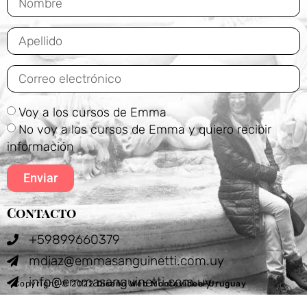
Voy a los cursos de Emma
No voy a los cursos de Emma y quiero recibir
información
Enviar
Contacto
+59899660379
mdiaz@emmasanguinetti.com.uy
info@emmasanguinetti.com.uy
Copyright © 2022
Diseño Web Montevideo-Uruguay