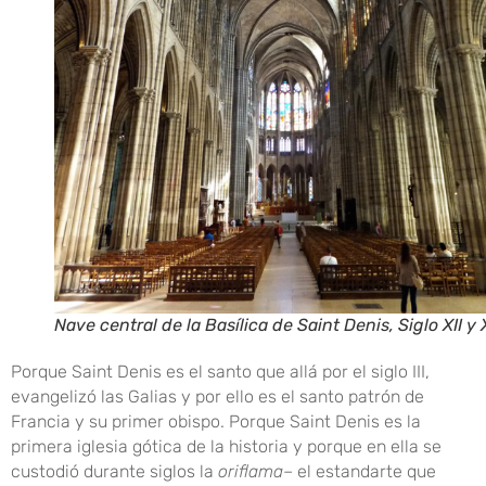
Nave central de la Basílica de Saint Denis, Siglo XII y X
Porque Saint Denis es el santo que allá por el siglo III,
evangelizó las Galias y por ello es el santo patrón de
Francia y su primer obispo. Porque Saint Denis es la
primera iglesia gótica de la historia y porque en ella se
custodió durante siglos la
oriflama
– el estandarte que