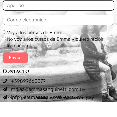
Voy a los cursos de Emma
No voy a los cursos de Emma y quiero recibir
información
Enviar
Contacto
+59899660379
mdiaz@emmasanguinetti.com.uy
info@emmasanguinetti.com.uy
Copyright © 2022
Diseño Web Montevideo-Uruguay