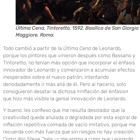
Última Cena, Tintoretto, 1592. Basílica de San Giorgio
Maggiore, Roma.
Todo cambió a partir de la
Ú
ltima Cena
de Leonardo
,
porque los pintores que vinieron después como Bassano y
Tintoretto, no tenían más opción que incorporar el énfasis
innovador de Leonardo y comenzaron a acumular efectos
inesperados sobre el nuevo patrón, intentando
denodadamente ir más allá de él. Pero al hacerlo, solo
consiguieron desatar la dichosa «inflación del énfasis»
que hizo más visible la genial innovación de Leonardo.
Y bueno, les confieso que me resulta desolador que la
creatividad queda anulada o degradada por esta espiral de
inflación repetitiva colmada de vacío imitativo, porque me
recuerda con más fuerza que sin riesgos no hay creación.
Como dijo Steve Jobs -y me animo a creer que Leonardo