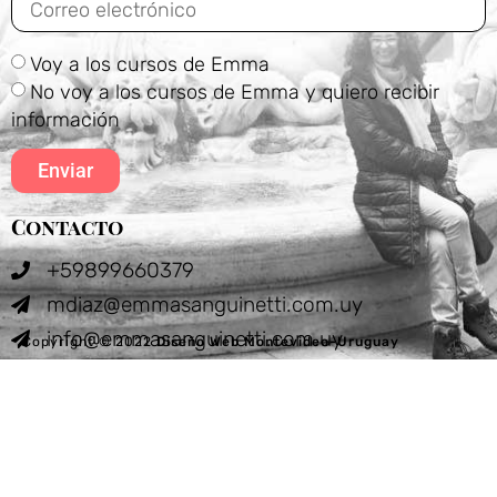
Voy a los cursos de Emma
No voy a los cursos de Emma y quiero recibir
información
Enviar
Contacto
+59899660379
mdiaz@emmasanguinetti.com.uy
info@emmasanguinetti.com.uy
Copyright © 2022
Diseño Web Montevideo-Uruguay