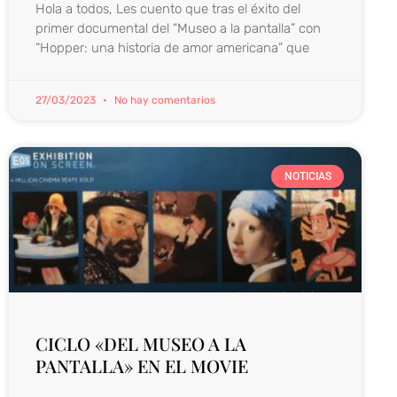
Hola a todos, Les cuento que tras el éxito del
primer documental del “Museo a la pantalla” con
“Hopper: una historia de amor americana” que
27/03/2023
No hay comentarios
NOTICIAS
CICLO «DEL MUSEO A LA
PANTALLA» EN EL MOVIE