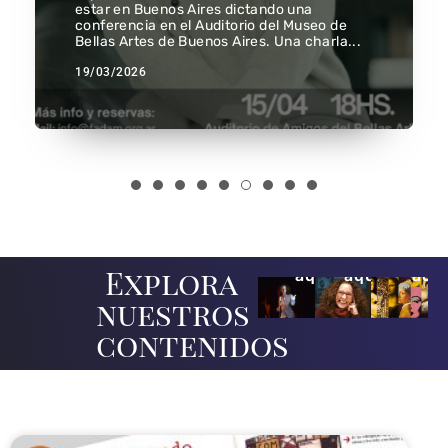
estar en Buenos Aires dictando una
conferencia en el Auditorio del Museo de
Bellas Artes de Buenos Aires. Una charla...
19/03/2026
ÁR
CURSOS
RADIO
PRI
Ver
Ver
Ver
Explora
aquí
aquí
aqu
nuestros
contenidos