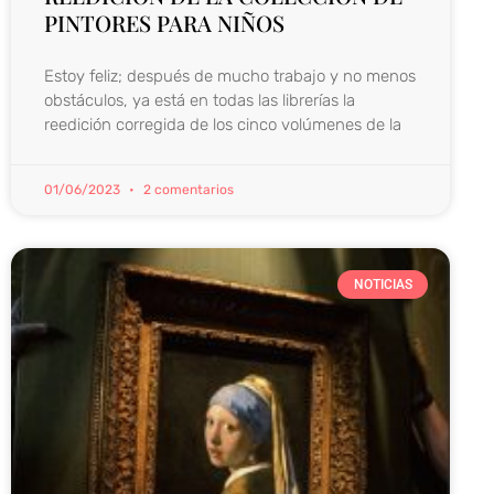
PINTORES PARA NIÑOS
Estoy feliz; después de mucho trabajo y no menos
obstáculos, ya está en todas las librerías la
reedición corregida de los cinco volúmenes de la
01/06/2023
2 comentarios
NOTICIAS