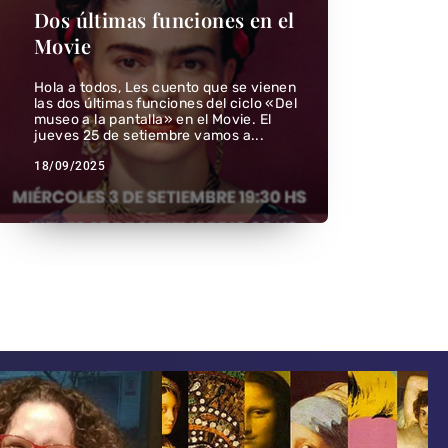
No
Dos últimas funciones en el
Movie
Cha
Hola a todos, Les cuento que se vienen
Lleg
las dos últimas funciones del ciclo «Del
años
museo a la pantalla» en el Movie. El
Tenn
jueves 25 de setiembre vamos a...
ocas
18/09/2025
11/0