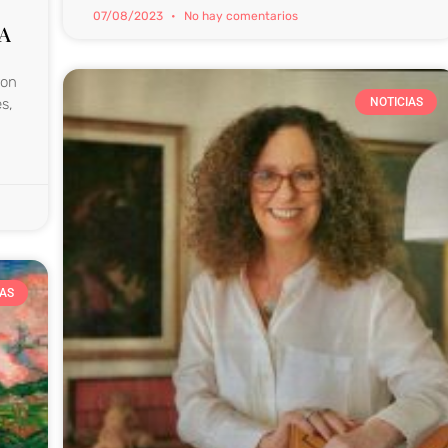
07/08/2023
No hay comentarios
A
ron
s,
NOTICIAS
IAS