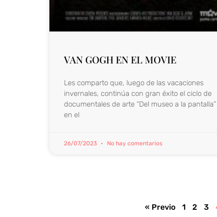
VAN GOGH EN EL MOVIE
Les comparto que, luego de las vacaciones
invernales, continúa con gran éxito el ciclo de
documentales de arte “Del museo a la pantalla”
en el
26/07/2023
No hay comentarios
« Previo
1
2
3